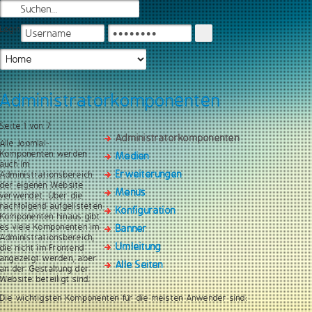
Login
Administratorkomponenten
Seite 1 von 7
Administratorkomponenten
Alle Joomla!-
Komponenten werden
Medien
auch im
Erweiterungen
Administrationsbereich
der eigenen Website
Menüs
verwendet. Über die
nachfolgend aufgelisteten
Konfiguration
Komponenten hinaus gibt
es viele Komponenten im
Banner
Administrationsbereich,
Umleitung
die nicht im Frontend
angezeigt werden, aber
Alle Seiten
an der Gestaltung der
Website beteiligt sind.
Die wichtigsten Komponenten für die meisten Anwender sind: