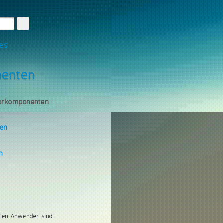
les
nenten
torkomponenten
gen
n
ten Anwender sind: