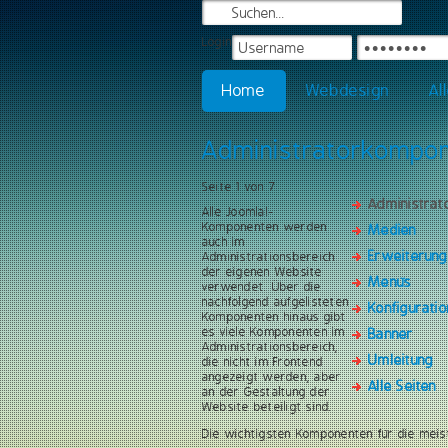
Login
Home
Webdesign
Al
Administratorkompo
Seite 1 von 7
Administra
Alle Joomla!-
Komponenten werden
Medien
auch im
Erweiterun
Administrationsbereich
der eigenen Website
Menüs
verwendet. Über die
nachfolgend aufgelisteten
Konfiguratio
Komponenten hinaus gibt
es viele Komponenten im
Banner
Administrationsbereich,
Umleitung
die nicht im Frontend
angezeigt werden, aber
Alle Seiten
an der Gestaltung der
Website beteiligt sind.
Die wichtigsten Komponenten für die meis