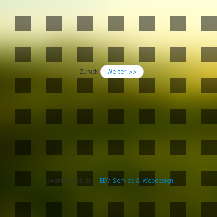
Zurück
Weiter >>
..::workfriends.de::..
EDV-Service & Webdesign