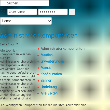
Login
Administratorkomponenten
Seite 1 von 7
Administratorkomponenten
Alle Joomla!-
Komponenten werden
Medien
auch im
Erweiterungen
Administrationsbereich
der eigenen Website
Menüs
verwendet. Über die
nachfolgend aufgelisteten
Konfiguration
Komponenten hinaus gibt
es viele Komponenten im
Banner
Administrationsbereich,
Umleitung
die nicht im Frontend
angezeigt werden, aber
Alle Seiten
an der Gestaltung der
Website beteiligt sind.
Die wichtigsten Komponenten für die meisten Anwender sind: