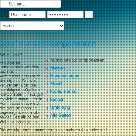
Login
Administratorkomponenten
Seite 1 von 7
Administratorkomponenten
Alle Joomla!-
Komponenten werden
Medien
auch im
Erweiterungen
Administrationsbereich
der eigenen Website
Menüs
verwendet. Über die
nachfolgend aufgelisteten
Konfiguration
Komponenten hinaus gibt
es viele Komponenten im
Banner
Administrationsbereich,
Umleitung
die nicht im Frontend
angezeigt werden, aber
Alle Seiten
an der Gestaltung der
Website beteiligt sind.
Die wichtigsten Komponenten für die meisten Anwender sind: