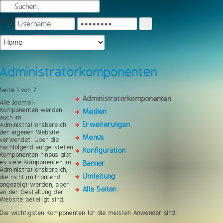
Login
Administratorkomponenten
Seite 1 von 7
Administratorkomponenten
Alle Joomla!-
Komponenten werden
Medien
auch im
Erweiterungen
Administrationsbereich
der eigenen Website
Menüs
verwendet. Über die
nachfolgend aufgelisteten
Konfiguration
Komponenten hinaus gibt
es viele Komponenten im
Banner
Administrationsbereich,
Umleitung
die nicht im Frontend
angezeigt werden, aber
Alle Seiten
an der Gestaltung der
Website beteiligt sind.
Die wichtigsten Komponenten für die meisten Anwender sind: