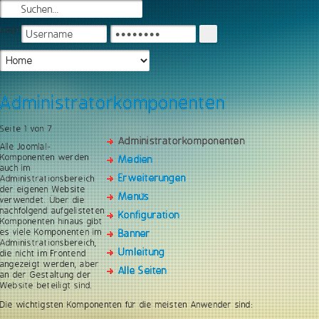
Login
Administratorkomponenten
Seite 1 von 7
Administratorkomponenten
Alle Joomla!-
Komponenten werden
Medien
auch im
Erweiterungen
Administrationsbereich
der eigenen Website
Menüs
verwendet. Über die
nachfolgend aufgelisteten
Konfiguration
Komponenten hinaus gibt
es viele Komponenten im
Banner
Administrationsbereich,
Umleitung
die nicht im Frontend
angezeigt werden, aber
Alle Seiten
an der Gestaltung der
Website beteiligt sind.
Die wichtigsten Komponenten für die meisten Anwender sind: