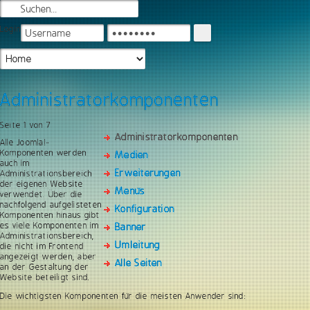
Login
Administratorkomponenten
Seite 1 von 7
Administratorkomponenten
Alle Joomla!-
Komponenten werden
Medien
auch im
Erweiterungen
Administrationsbereich
der eigenen Website
Menüs
verwendet. Über die
nachfolgend aufgelisteten
Konfiguration
Komponenten hinaus gibt
es viele Komponenten im
Banner
Administrationsbereich,
Umleitung
die nicht im Frontend
angezeigt werden, aber
Alle Seiten
an der Gestaltung der
Website beteiligt sind.
Die wichtigsten Komponenten für die meisten Anwender sind: