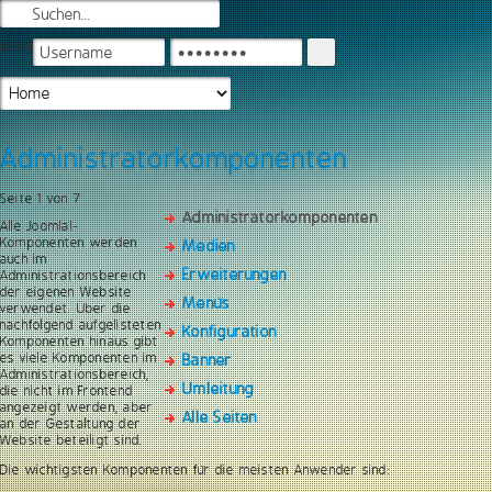
Login
Administratorkomponenten
Seite 1 von 7
Administratorkomponenten
Alle Joomla!-
Komponenten werden
Medien
auch im
Erweiterungen
Administrationsbereich
der eigenen Website
Menüs
verwendet. Über die
nachfolgend aufgelisteten
Konfiguration
Komponenten hinaus gibt
es viele Komponenten im
Banner
Administrationsbereich,
Umleitung
die nicht im Frontend
angezeigt werden, aber
Alle Seiten
an der Gestaltung der
Website beteiligt sind.
Die wichtigsten Komponenten für die meisten Anwender sind: