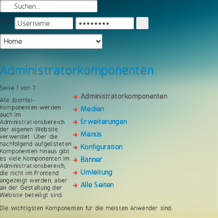
Login
Administratorkomponenten
Seite 1 von 7
Administratorkomponenten
Alle Joomla!-
Komponenten werden
Medien
auch im
Erweiterungen
Administrationsbereich
der eigenen Website
Menüs
verwendet. Über die
nachfolgend aufgelisteten
Konfiguration
Komponenten hinaus gibt
es viele Komponenten im
Banner
Administrationsbereich,
Umleitung
die nicht im Frontend
angezeigt werden, aber
Alle Seiten
an der Gestaltung der
Website beteiligt sind.
Die wichtigsten Komponenten für die meisten Anwender sind: