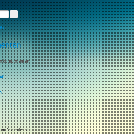
les
nenten
torkomponenten
gen
n
ten Anwender sind: