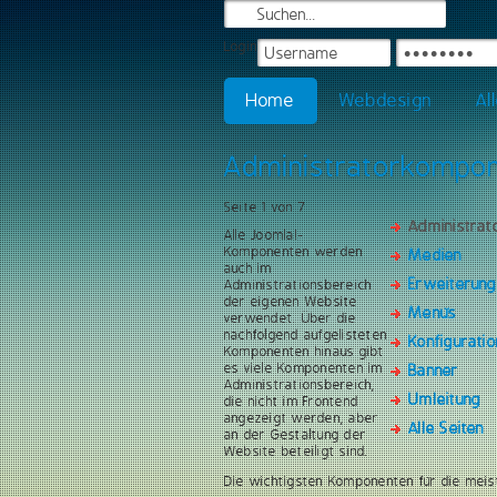
Login
Home
Webdesign
Al
Administratorkompo
Seite 1 von 7
Administra
Alle Joomla!-
Komponenten werden
Medien
auch im
Erweiterun
Administrationsbereich
der eigenen Website
Menüs
verwendet. Über die
nachfolgend aufgelisteten
Konfiguratio
Komponenten hinaus gibt
es viele Komponenten im
Banner
Administrationsbereich,
Umleitung
die nicht im Frontend
angezeigt werden, aber
Alle Seiten
an der Gestaltung der
Website beteiligt sind.
Die wichtigsten Komponenten für die meis