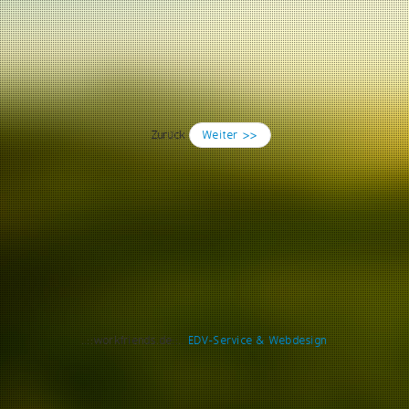
Zurück
Weiter >>
..::workfriends.de::..
EDV-Service & Webdesign