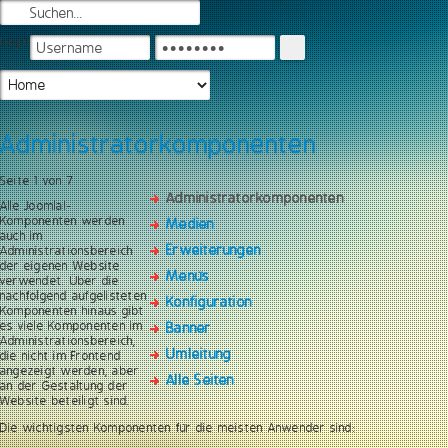
Login
Administratorkomponenten
Seite 1 von 7
Administratorkomponenten
Alle Joomla!-
Komponenten werden
Medien
auch im
Erweiterungen
Administrationsbereich
der eigenen Website
Menüs
verwendet. Über die
nachfolgend aufgelisteten
Konfiguration
Komponenten hinaus gibt
es viele Komponenten im
Banner
Administrationsbereich,
Umleitung
die nicht im Frontend
angezeigt werden, aber
Alle Seiten
an der Gestaltung der
Website beteiligt sind.
Die wichtigsten Komponenten für die meisten Anwender sind: