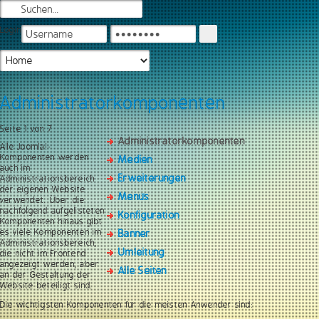
Login
Administratorkomponenten
Seite 1 von 7
Administratorkomponenten
Alle Joomla!-
Komponenten werden
Medien
auch im
Erweiterungen
Administrationsbereich
der eigenen Website
Menüs
verwendet. Über die
nachfolgend aufgelisteten
Konfiguration
Komponenten hinaus gibt
es viele Komponenten im
Banner
Administrationsbereich,
Umleitung
die nicht im Frontend
angezeigt werden, aber
Alle Seiten
an der Gestaltung der
Website beteiligt sind.
Die wichtigsten Komponenten für die meisten Anwender sind: