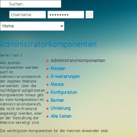
Login
Administratorkomponenten
Seite 1 von 7
Administratorkomponenten
Alle Joomla!-
Komponenten werden
Medien
auch im
Erweiterungen
Administrationsbereich
der eigenen Website
Menüs
verwendet. Über die
nachfolgend aufgelisteten
Konfiguration
Komponenten hinaus gibt
es viele Komponenten im
Banner
Administrationsbereich,
Umleitung
die nicht im Frontend
angezeigt werden, aber
Alle Seiten
an der Gestaltung der
Website beteiligt sind.
Die wichtigsten Komponenten für die meisten Anwender sind: