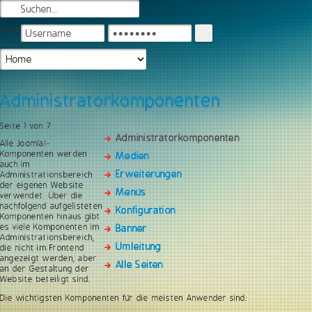
Login
Administratorkomponenten
Seite 1 von 7
Administratorkomponenten
Alle Joomla!-
Komponenten werden
Medien
auch im
Erweiterungen
Administrationsbereich
der eigenen Website
Menüs
verwendet. Über die
nachfolgend aufgelisteten
Konfiguration
Komponenten hinaus gibt
es viele Komponenten im
Banner
Administrationsbereich,
Umleitung
die nicht im Frontend
angezeigt werden, aber
Alle Seiten
an der Gestaltung der
Website beteiligt sind.
Die wichtigsten Komponenten für die meisten Anwender sind: