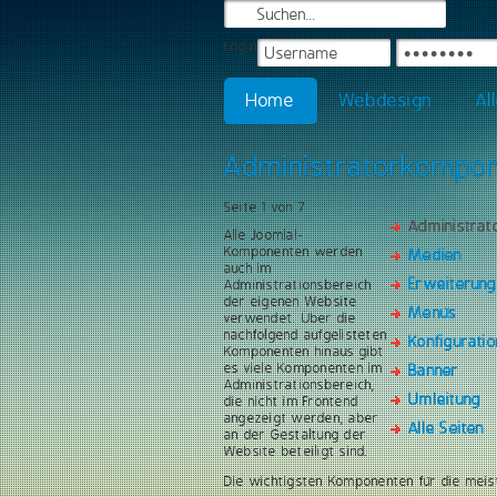
Login
Home
Webdesign
Al
Administratorkompo
Seite 1 von 7
Administra
Alle Joomla!-
Komponenten werden
Medien
auch im
Erweiterun
Administrationsbereich
der eigenen Website
Menüs
verwendet. Über die
nachfolgend aufgelisteten
Konfiguratio
Komponenten hinaus gibt
es viele Komponenten im
Banner
Administrationsbereich,
Umleitung
die nicht im Frontend
angezeigt werden, aber
Alle Seiten
an der Gestaltung der
Website beteiligt sind.
Die wichtigsten Komponenten für die meis