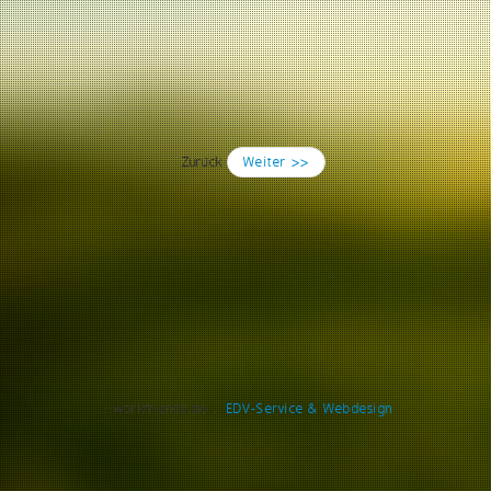
Zurück
Weiter >>
..::workfriends.de::..
EDV-Service & Webdesign