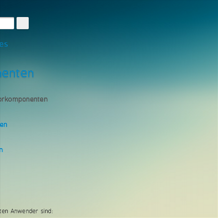
les
nenten
torkomponenten
gen
n
ten Anwender sind: