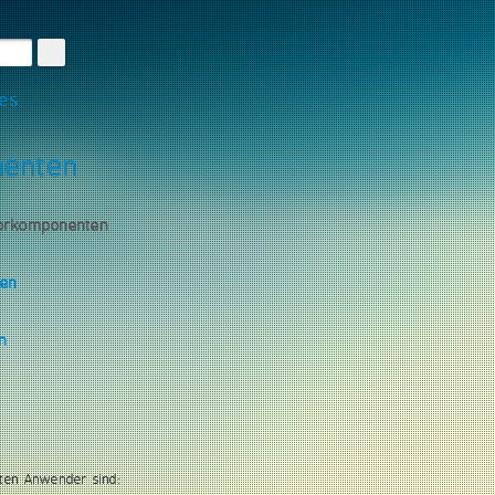
les
nenten
torkomponenten
gen
n
ten Anwender sind: