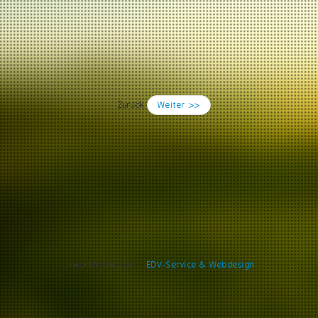
Zurück
Weiter >>
..::workfriends.de::..
EDV-Service & Webdesign