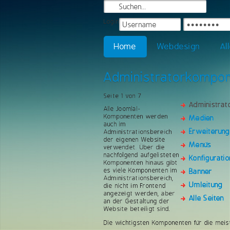
Login
Home
Webdesign
Al
Administratorkompo
Seite 1 von 7
Administra
Alle Joomla!-
Komponenten werden
Medien
auch im
Erweiterun
Administrationsbereich
der eigenen Website
Menüs
verwendet. Über die
nachfolgend aufgelisteten
Konfiguratio
Komponenten hinaus gibt
es viele Komponenten im
Banner
Administrationsbereich,
Umleitung
die nicht im Frontend
angezeigt werden, aber
Alle Seiten
an der Gestaltung der
Website beteiligt sind.
Die wichtigsten Komponenten für die meis