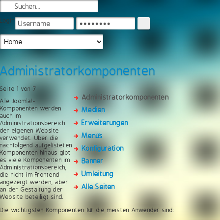
Login
Administratorkomponenten
Seite 1 von 7
Administratorkomponenten
Alle Joomla!-
Komponenten werden
Medien
auch im
Erweiterungen
Administrationsbereich
der eigenen Website
Menüs
verwendet. Über die
nachfolgend aufgelisteten
Konfiguration
Komponenten hinaus gibt
es viele Komponenten im
Banner
Administrationsbereich,
Umleitung
die nicht im Frontend
angezeigt werden, aber
Alle Seiten
an der Gestaltung der
Website beteiligt sind.
Die wichtigsten Komponenten für die meisten Anwender sind: