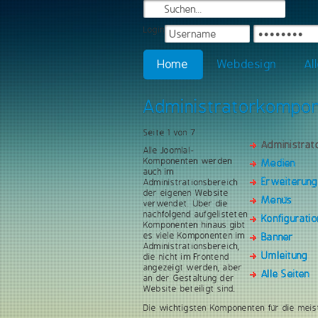
Login
Home
Webdesign
Al
Administratorkompo
Seite 1 von 7
Administra
Alle Joomla!-
Komponenten werden
Medien
auch im
Erweiterun
Administrationsbereich
der eigenen Website
Menüs
verwendet. Über die
nachfolgend aufgelisteten
Konfiguratio
Komponenten hinaus gibt
es viele Komponenten im
Banner
Administrationsbereich,
Umleitung
die nicht im Frontend
angezeigt werden, aber
Alle Seiten
an der Gestaltung der
Website beteiligt sind.
Die wichtigsten Komponenten für die meis