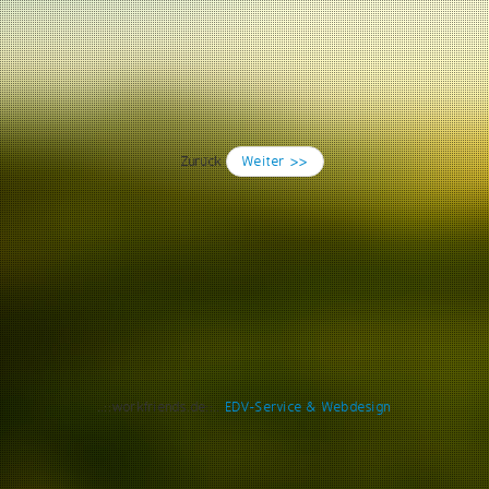
Zurück
Weiter >>
..::workfriends.de::..
EDV-Service & Webdesign