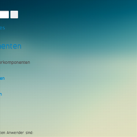
les
nenten
torkomponenten
gen
n
ten Anwender sind: