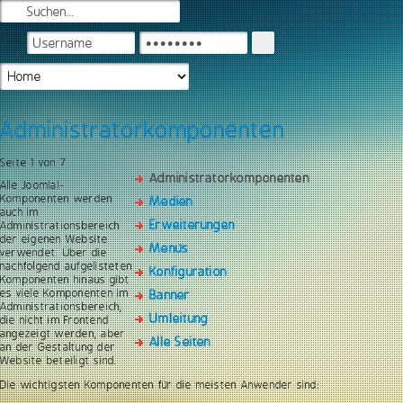
Login
Administratorkomponenten
Seite 1 von 7
Administratorkomponenten
Alle Joomla!-
Komponenten werden
Medien
auch im
Erweiterungen
Administrationsbereich
der eigenen Website
Menüs
verwendet. Über die
nachfolgend aufgelisteten
Konfiguration
Komponenten hinaus gibt
es viele Komponenten im
Banner
Administrationsbereich,
Umleitung
die nicht im Frontend
angezeigt werden, aber
Alle Seiten
an der Gestaltung der
Website beteiligt sind.
Die wichtigsten Komponenten für die meisten Anwender sind: