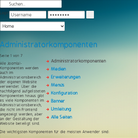
Login
Administratorkomponenten
Seite 1 von 7
Administratorkomponenten
Alle Joomla!-
Komponenten werden
Medien
auch im
Erweiterungen
Administrationsbereich
der eigenen Website
Menüs
verwendet. Über die
nachfolgend aufgelisteten
Konfiguration
Komponenten hinaus gibt
es viele Komponenten im
Banner
Administrationsbereich,
Umleitung
die nicht im Frontend
angezeigt werden, aber
Alle Seiten
an der Gestaltung der
Website beteiligt sind.
Die wichtigsten Komponenten für die meisten Anwender sind: