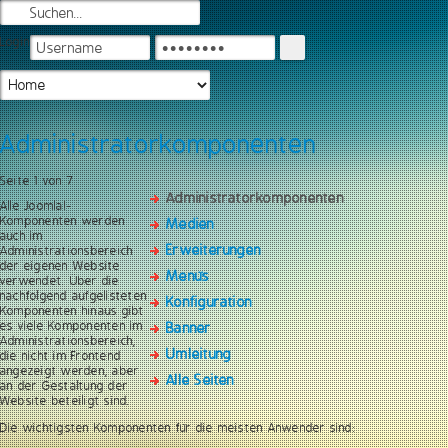
Login
Administratorkomponenten
Seite 1 von 7
Administratorkomponenten
Alle Joomla!-
Komponenten werden
Medien
auch im
Erweiterungen
Administrationsbereich
der eigenen Website
Menüs
verwendet. Über die
nachfolgend aufgelisteten
Konfiguration
Komponenten hinaus gibt
es viele Komponenten im
Banner
Administrationsbereich,
Umleitung
die nicht im Frontend
angezeigt werden, aber
Alle Seiten
an der Gestaltung der
Website beteiligt sind.
Die wichtigsten Komponenten für die meisten Anwender sind: