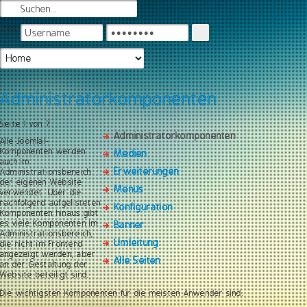
Login
Administratorkomponenten
Seite 1 von 7
Administratorkomponenten
Alle Joomla!-
Komponenten werden
Medien
auch im
Erweiterungen
Administrationsbereich
der eigenen Website
Menüs
verwendet. Über die
nachfolgend aufgelisteten
Konfiguration
Komponenten hinaus gibt
es viele Komponenten im
Banner
Administrationsbereich,
Umleitung
die nicht im Frontend
angezeigt werden, aber
Alle Seiten
an der Gestaltung der
Website beteiligt sind.
Die wichtigsten Komponenten für die meisten Anwender sind: