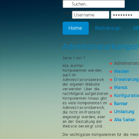
Login
Home
Webdesign
Al
Administratorkompo
Seite 1 von 7
Administra
Alle Joomla!-
Komponenten werden
Medien
auch im
Erweiterun
Administrationsbereich
der eigenen Website
Menüs
verwendet. Über die
nachfolgend aufgelisteten
Konfiguratio
Komponenten hinaus gibt
es viele Komponenten im
Banner
Administrationsbereich,
Umleitung
die nicht im Frontend
angezeigt werden, aber
Alle Seiten
an der Gestaltung der
Website beteiligt sind.
Die wichtigsten Komponenten für die meis