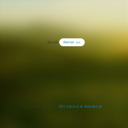
Zurück
Weiter >>
..::workfriends.de::..
EDV-Service & Webdesign