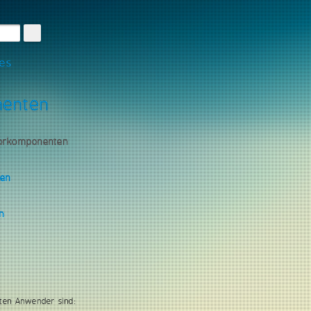
les
nenten
torkomponenten
gen
n
ten Anwender sind: