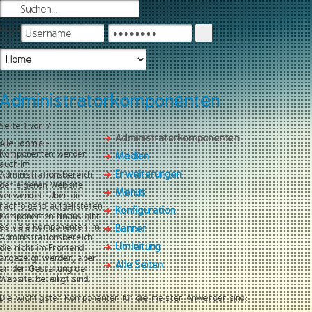
Login
Administratorkomponenten
Seite 1 von 7
Administratorkomponenten
Alle Joomla!-
Komponenten werden
Medien
auch im
Erweiterungen
Administrationsbereich
der eigenen Website
Menüs
verwendet. Über die
nachfolgend aufgelisteten
Konfiguration
Komponenten hinaus gibt
es viele Komponenten im
Banner
Administrationsbereich,
Umleitung
die nicht im Frontend
angezeigt werden, aber
Alle Seiten
an der Gestaltung der
Website beteiligt sind.
Die wichtigsten Komponenten für die meisten Anwender sind: