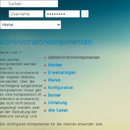
Login
Administratorkomponenten
Seite 1 von 7
Administratorkomponenten
Alle Joomla!-
Komponenten werden
Medien
auch im
Erweiterungen
Administrationsbereich
der eigenen Website
Menüs
verwendet. Über die
nachfolgend aufgelisteten
Konfiguration
Komponenten hinaus gibt
es viele Komponenten im
Banner
Administrationsbereich,
Umleitung
die nicht im Frontend
angezeigt werden, aber
Alle Seiten
an der Gestaltung der
Website beteiligt sind.
Die wichtigsten Komponenten für die meisten Anwender sind: