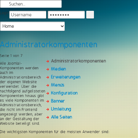
Login
Administratorkomponenten
Seite 1 von 7
Administratorkomponenten
Alle Joomla!-
Komponenten werden
Medien
auch im
Erweiterungen
Administrationsbereich
der eigenen Website
Menüs
verwendet. Über die
nachfolgend aufgelisteten
Konfiguration
Komponenten hinaus gibt
es viele Komponenten im
Banner
Administrationsbereich,
Umleitung
die nicht im Frontend
angezeigt werden, aber
Alle Seiten
an der Gestaltung der
Website beteiligt sind.
Die wichtigsten Komponenten für die meisten Anwender sind: