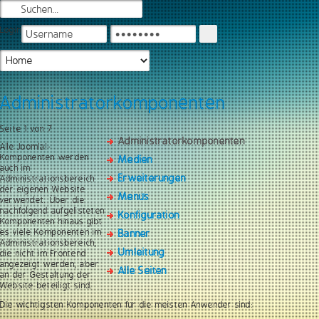
Login
Administratorkomponenten
Seite 1 von 7
Administratorkomponenten
Alle Joomla!-
Komponenten werden
Medien
auch im
Erweiterungen
Administrationsbereich
der eigenen Website
Menüs
verwendet. Über die
nachfolgend aufgelisteten
Konfiguration
Komponenten hinaus gibt
es viele Komponenten im
Banner
Administrationsbereich,
Umleitung
die nicht im Frontend
angezeigt werden, aber
Alle Seiten
an der Gestaltung der
Website beteiligt sind.
Die wichtigsten Komponenten für die meisten Anwender sind: