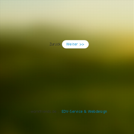
Zurück
Weiter >>
..::workfriends.de::..
EDV-Service & Webdesign