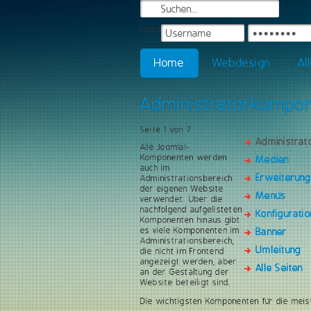
Login
Home
Webdesign
Al
Administratorkompo
Seite 1 von 7
Administra
Alle Joomla!-
Komponenten werden
Medien
auch im
Erweiterun
Administrationsbereich
der eigenen Website
Menüs
verwendet. Über die
nachfolgend aufgelisteten
Konfiguratio
Komponenten hinaus gibt
es viele Komponenten im
Banner
Administrationsbereich,
Umleitung
die nicht im Frontend
angezeigt werden, aber
Alle Seiten
an der Gestaltung der
Website beteiligt sind.
Die wichtigsten Komponenten für die meis