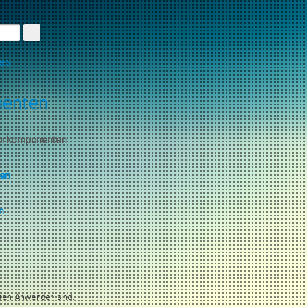
les
nenten
torkomponenten
gen
n
ten Anwender sind: