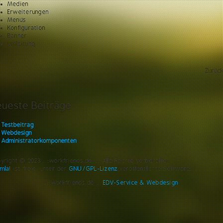
Medien
Erweiterungen
Menüs
Konfiguration
Banner
Umleitung
Zurüc
eueste Beiträge
Testbeitrag
Webdesign
Administratorkomponenten
yright © 2023 ..::workfriends.de::... Alle Rechte vorbehalten.
mla!
ist freie, unter der
GNU/GPL-Lizenz
veröffentlichte Software.
..::workfriends.de::..
EDV-Service & Webdesign