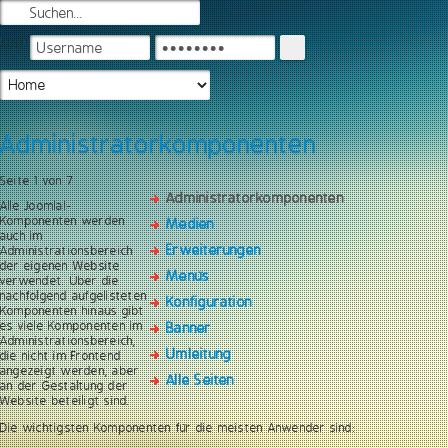
Login
Administratorkomponenten
Seite 1 von 7
Administratorkomponenten
Alle Joomla!-
Komponenten werden
Medien
auch im
Erweiterungen
Administrationsbereich
der eigenen Website
Menüs
verwendet. Über die
nachfolgend aufgelisteten
Konfiguration
Komponenten hinaus gibt
es viele Komponenten im
Banner
Administrationsbereich,
Umleitung
die nicht im Frontend
angezeigt werden, aber
Alle Seiten
an der Gestaltung der
Website beteiligt sind.
Die wichtigsten Komponenten für die meisten Anwender sind: