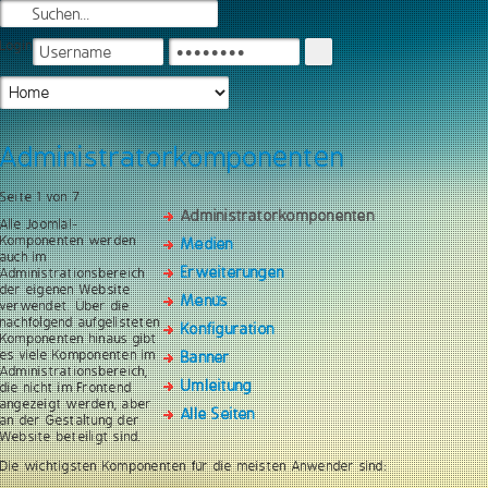
Login
Administratorkomponenten
Seite 1 von 7
Administratorkomponenten
Alle Joomla!-
Komponenten werden
Medien
auch im
Erweiterungen
Administrationsbereich
der eigenen Website
Menüs
verwendet. Über die
nachfolgend aufgelisteten
Konfiguration
Komponenten hinaus gibt
es viele Komponenten im
Banner
Administrationsbereich,
Umleitung
die nicht im Frontend
angezeigt werden, aber
Alle Seiten
an der Gestaltung der
Website beteiligt sind.
Die wichtigsten Komponenten für die meisten Anwender sind: