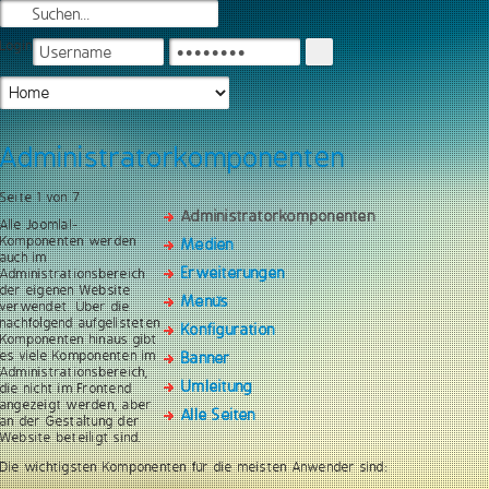
Login
Administratorkomponenten
Seite 1 von 7
Administratorkomponenten
Alle Joomla!-
Komponenten werden
Medien
auch im
Erweiterungen
Administrationsbereich
der eigenen Website
Menüs
verwendet. Über die
nachfolgend aufgelisteten
Konfiguration
Komponenten hinaus gibt
es viele Komponenten im
Banner
Administrationsbereich,
Umleitung
die nicht im Frontend
angezeigt werden, aber
Alle Seiten
an der Gestaltung der
Website beteiligt sind.
Die wichtigsten Komponenten für die meisten Anwender sind: