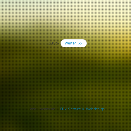
Zurück
Weiter >>
..::workfriends.de::..
EDV-Service & Webdesign