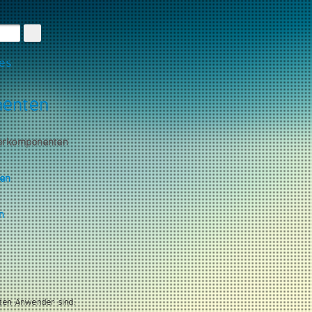
les
nenten
torkomponenten
gen
n
ten Anwender sind: