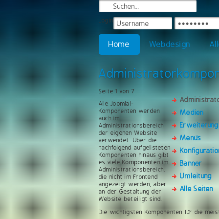
Login
Home
Webdesign
Al
Administratorkompo
Seite 1 von 7
Administra
Alle Joomla!-
Komponenten werden
Medien
auch im
Erweiterun
Administrationsbereich
der eigenen Website
Menüs
verwendet. Über die
nachfolgend aufgelisteten
Konfiguratio
Komponenten hinaus gibt
es viele Komponenten im
Banner
Administrationsbereich,
Umleitung
die nicht im Frontend
angezeigt werden, aber
Alle Seiten
an der Gestaltung der
Website beteiligt sind.
Die wichtigsten Komponenten für die meis