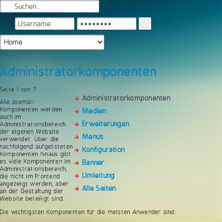
Login
Administratorkomponenten
Seite 1 von 7
Administratorkomponenten
Alle Joomla!-
Komponenten werden
Medien
auch im
Erweiterungen
Administrationsbereich
der eigenen Website
Menüs
verwendet. Über die
nachfolgend aufgelisteten
Konfiguration
Komponenten hinaus gibt
es viele Komponenten im
Banner
Administrationsbereich,
Umleitung
die nicht im Frontend
angezeigt werden, aber
Alle Seiten
an der Gestaltung der
Website beteiligt sind.
Die wichtigsten Komponenten für die meisten Anwender sind: