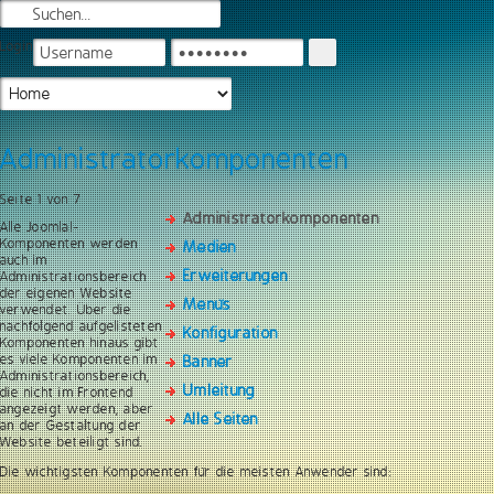
Login
Administratorkomponenten
Seite 1 von 7
Administratorkomponenten
Alle Joomla!-
Komponenten werden
Medien
auch im
Erweiterungen
Administrationsbereich
der eigenen Website
Menüs
verwendet. Über die
nachfolgend aufgelisteten
Konfiguration
Komponenten hinaus gibt
es viele Komponenten im
Banner
Administrationsbereich,
Umleitung
die nicht im Frontend
angezeigt werden, aber
Alle Seiten
an der Gestaltung der
Website beteiligt sind.
Die wichtigsten Komponenten für die meisten Anwender sind: