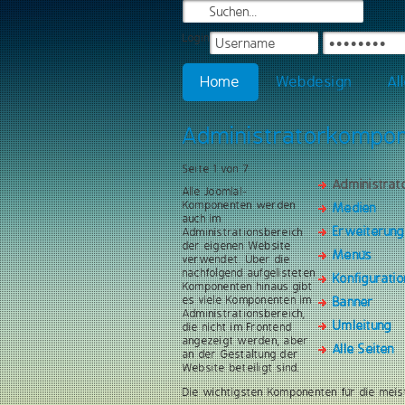
Login
Home
Webdesign
Al
Administratorkompo
Seite 1 von 7
Administra
Alle Joomla!-
Komponenten werden
Medien
auch im
Erweiterun
Administrationsbereich
der eigenen Website
Menüs
verwendet. Über die
nachfolgend aufgelisteten
Konfiguratio
Komponenten hinaus gibt
es viele Komponenten im
Banner
Administrationsbereich,
Umleitung
die nicht im Frontend
angezeigt werden, aber
Alle Seiten
an der Gestaltung der
Website beteiligt sind.
Die wichtigsten Komponenten für die meis