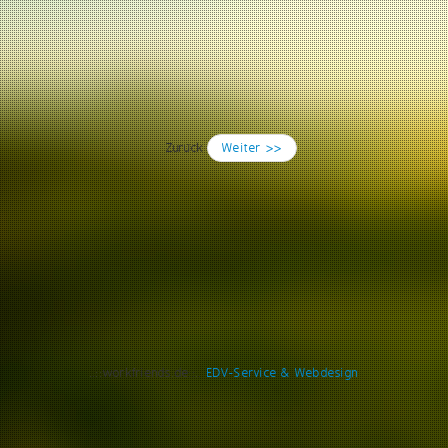
Zurück
Weiter >>
..::workfriends.de::..
EDV-Service & Webdesign