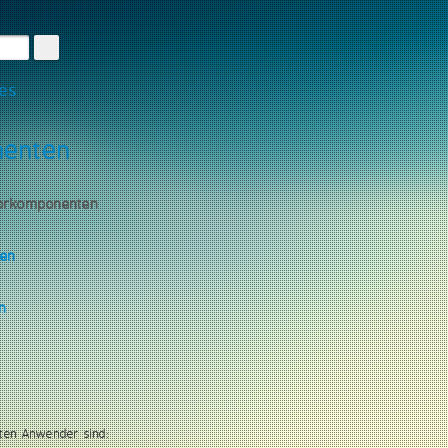
les
nenten
torkomponenten
gen
n
ten Anwender sind: