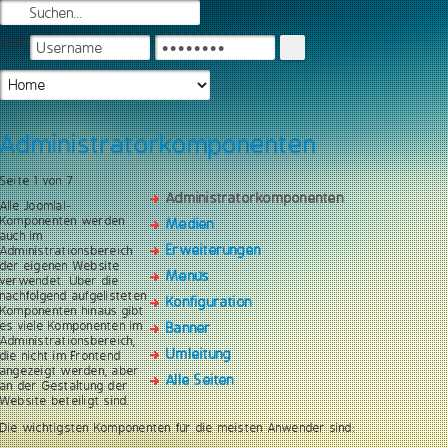
Login
Administratorkomponenten
Seite 1 von 7
Administratorkomponenten
Alle Joomla!-
Komponenten werden
Medien
auch im
Erweiterungen
Administrationsbereich
der eigenen Website
Menüs
verwendet. Über die
nachfolgend aufgelisteten
Konfiguration
Komponenten hinaus gibt
es viele Komponenten im
Banner
Administrationsbereich,
Umleitung
die nicht im Frontend
angezeigt werden, aber
Alle Seiten
an der Gestaltung der
Website beteiligt sind.
Die wichtigsten Komponenten für die meisten Anwender sind: