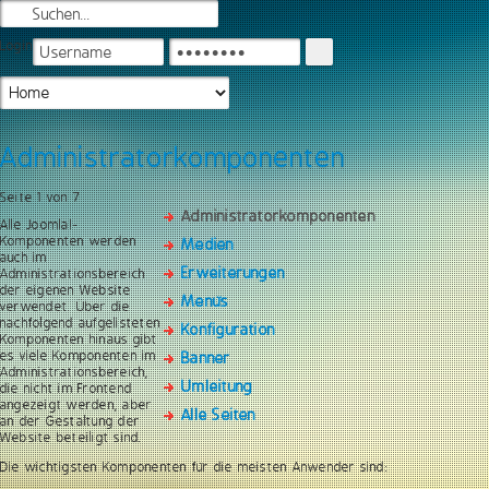
Login
Administratorkomponenten
Seite 1 von 7
Administratorkomponenten
Alle Joomla!-
Komponenten werden
Medien
auch im
Erweiterungen
Administrationsbereich
der eigenen Website
Menüs
verwendet. Über die
nachfolgend aufgelisteten
Konfiguration
Komponenten hinaus gibt
es viele Komponenten im
Banner
Administrationsbereich,
Umleitung
die nicht im Frontend
angezeigt werden, aber
Alle Seiten
an der Gestaltung der
Website beteiligt sind.
Die wichtigsten Komponenten für die meisten Anwender sind: