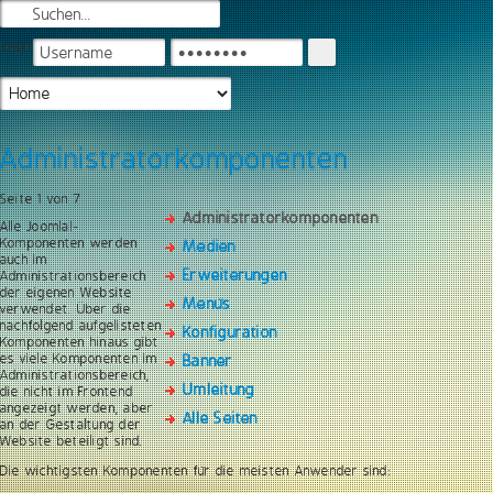
Login
Administratorkomponenten
Seite 1 von 7
Administratorkomponenten
Alle Joomla!-
Komponenten werden
Medien
auch im
Erweiterungen
Administrationsbereich
der eigenen Website
Menüs
verwendet. Über die
nachfolgend aufgelisteten
Konfiguration
Komponenten hinaus gibt
es viele Komponenten im
Banner
Administrationsbereich,
Umleitung
die nicht im Frontend
angezeigt werden, aber
Alle Seiten
an der Gestaltung der
Website beteiligt sind.
Die wichtigsten Komponenten für die meisten Anwender sind: