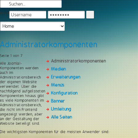
Login
Administratorkomponenten
Seite 1 von 7
Administratorkomponenten
Alle Joomla!-
Komponenten werden
Medien
auch im
Erweiterungen
Administrationsbereich
der eigenen Website
Menüs
verwendet. Über die
nachfolgend aufgelisteten
Konfiguration
Komponenten hinaus gibt
es viele Komponenten im
Banner
Administrationsbereich,
Umleitung
die nicht im Frontend
angezeigt werden, aber
Alle Seiten
an der Gestaltung der
Website beteiligt sind.
Die wichtigsten Komponenten für die meisten Anwender sind: