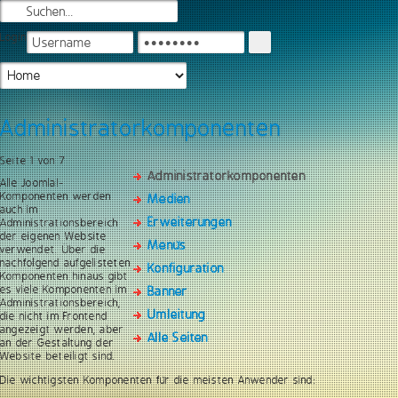
Login
Administratorkomponenten
Seite 1 von 7
Administratorkomponenten
Alle Joomla!-
Komponenten werden
Medien
auch im
Erweiterungen
Administrationsbereich
der eigenen Website
Menüs
verwendet. Über die
nachfolgend aufgelisteten
Konfiguration
Komponenten hinaus gibt
es viele Komponenten im
Banner
Administrationsbereich,
Umleitung
die nicht im Frontend
angezeigt werden, aber
Alle Seiten
an der Gestaltung der
Website beteiligt sind.
Die wichtigsten Komponenten für die meisten Anwender sind: