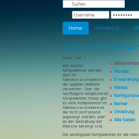
Login
Home
Webdesign
Al
Administratorkompo
Seite 1 von 7
Administra
Alle Joomla!-
Komponenten werden
Medien
auch im
Erweiterun
Administrationsbereich
der eigenen Website
Menüs
verwendet. Über die
nachfolgend aufgelisteten
Konfiguratio
Komponenten hinaus gibt
es viele Komponenten im
Banner
Administrationsbereich,
Umleitung
die nicht im Frontend
angezeigt werden, aber
Alle Seiten
an der Gestaltung der
Website beteiligt sind.
Die wichtigsten Komponenten für die meis