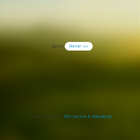
Zurück
Weiter >>
..::workfriends.de::..
EDV-Service & Webdesign