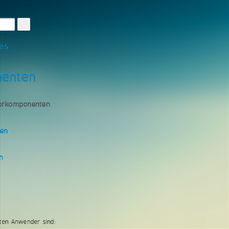
les
nenten
torkomponenten
gen
n
ten Anwender sind: