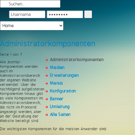
Login
Administratorkomponenten
Seite 1 von 7
Administratorkomponenten
Alle Joomla!-
Komponenten werden
Medien
auch im
Erweiterungen
Administrationsbereich
der eigenen Website
Menüs
verwendet. Über die
nachfolgend aufgelisteten
Konfiguration
Komponenten hinaus gibt
es viele Komponenten im
Banner
Administrationsbereich,
Umleitung
die nicht im Frontend
angezeigt werden, aber
Alle Seiten
an der Gestaltung der
Website beteiligt sind.
Die wichtigsten Komponenten für die meisten Anwender sind: