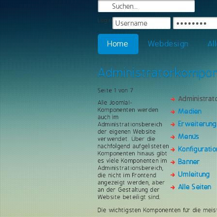
Login
Home
Webdesign
Al
Administratorkompo
Seite 1 von 7
Administra
Alle Joomla!-
Komponenten werden
Medien
auch im
Erweiterun
Administrationsbereich
der eigenen Website
Menüs
verwendet. Über die
nachfolgend aufgelisteten
Konfiguratio
Komponenten hinaus gibt
es viele Komponenten im
Banner
Administrationsbereich,
Umleitung
die nicht im Frontend
angezeigt werden, aber
Alle Seiten
an der Gestaltung der
Website beteiligt sind.
Die wichtigsten Komponenten für die meis