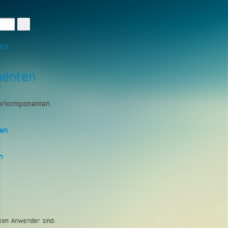
les
nenten
torkomponenten
gen
n
ten Anwender sind: