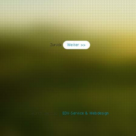
Zurück
Weiter >>
..::workfriends.de::..
EDV-Service & Webdesign