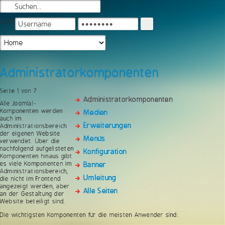
Login
Administratorkomponenten
Seite 1 von 7
Administratorkomponenten
Alle Joomla!-
Komponenten werden
Medien
auch im
Erweiterungen
Administrationsbereich
der eigenen Website
Menüs
verwendet. Über die
nachfolgend aufgelisteten
Konfiguration
Komponenten hinaus gibt
es viele Komponenten im
Banner
Administrationsbereich,
Umleitung
die nicht im Frontend
angezeigt werden, aber
Alle Seiten
an der Gestaltung der
Website beteiligt sind.
Die wichtigsten Komponenten für die meisten Anwender sind: