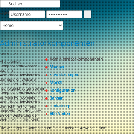
Login
Administratorkomponenten
Seite 1 von 7
Administratorkomponenten
Alle Joomla!-
Komponenten werden
Medien
auch im
Erweiterungen
Administrationsbereich
der eigenen Website
Menüs
verwendet. Über die
nachfolgend aufgelisteten
Konfiguration
Komponenten hinaus gibt
es viele Komponenten im
Banner
Administrationsbereich,
Umleitung
die nicht im Frontend
angezeigt werden, aber
Alle Seiten
an der Gestaltung der
Website beteiligt sind.
Die wichtigsten Komponenten für die meisten Anwender sind: