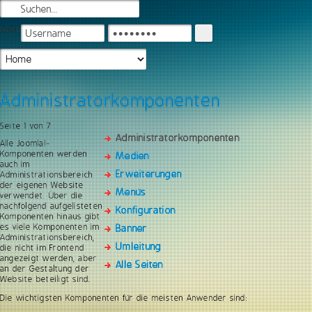
Login
Administratorkomponenten
Seite 1 von 7
Administratorkomponenten
Alle Joomla!-
Komponenten werden
Medien
auch im
Erweiterungen
Administrationsbereich
der eigenen Website
Menüs
verwendet. Über die
nachfolgend aufgelisteten
Konfiguration
Komponenten hinaus gibt
es viele Komponenten im
Banner
Administrationsbereich,
Umleitung
die nicht im Frontend
angezeigt werden, aber
Alle Seiten
an der Gestaltung der
Website beteiligt sind.
Die wichtigsten Komponenten für die meisten Anwender sind: