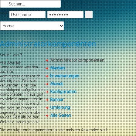
Login
Administratorkomponenten
Seite 1 von 7
Administratorkomponenten
Alle Joomla!-
Komponenten werden
Medien
auch im
Erweiterungen
Administrationsbereich
der eigenen Website
Menüs
verwendet. Über die
nachfolgend aufgelisteten
Konfiguration
Komponenten hinaus gibt
es viele Komponenten im
Banner
Administrationsbereich,
Umleitung
die nicht im Frontend
angezeigt werden, aber
Alle Seiten
an der Gestaltung der
Website beteiligt sind.
Die wichtigsten Komponenten für die meisten Anwender sind: