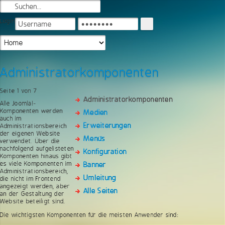
Login
Administratorkomponenten
Seite 1 von 7
Administratorkomponenten
Alle Joomla!-
Komponenten werden
Medien
auch im
Erweiterungen
Administrationsbereich
der eigenen Website
Menüs
verwendet. Über die
nachfolgend aufgelisteten
Konfiguration
Komponenten hinaus gibt
es viele Komponenten im
Banner
Administrationsbereich,
Umleitung
die nicht im Frontend
angezeigt werden, aber
Alle Seiten
an der Gestaltung der
Website beteiligt sind.
Die wichtigsten Komponenten für die meisten Anwender sind: