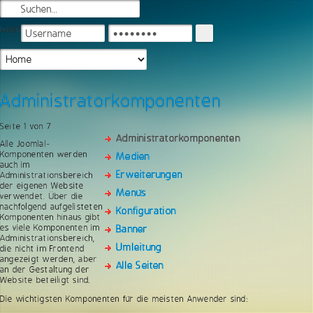
Login
Administratorkomponenten
Seite 1 von 7
Administratorkomponenten
Alle Joomla!-
Komponenten werden
Medien
auch im
Erweiterungen
Administrationsbereich
der eigenen Website
Menüs
verwendet. Über die
nachfolgend aufgelisteten
Konfiguration
Komponenten hinaus gibt
es viele Komponenten im
Banner
Administrationsbereich,
Umleitung
die nicht im Frontend
angezeigt werden, aber
Alle Seiten
an der Gestaltung der
Website beteiligt sind.
Die wichtigsten Komponenten für die meisten Anwender sind: